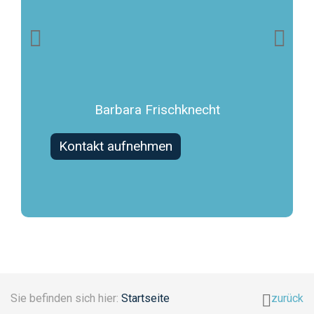
chulen
den oder
e
Barbara Frischknecht
Kontakt aufnehmen
Konta
Sie befinden sich hier:
Startseite
zurück