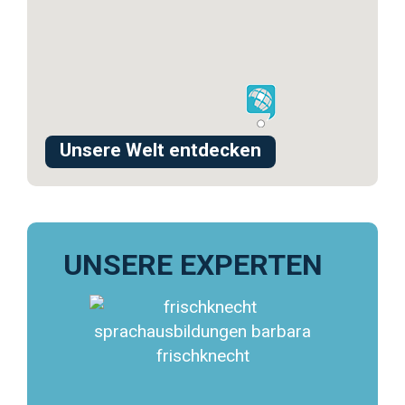
Unsere Welt entdecken
OTE
UNSERE EXPERTEN
UNS
ieder
n Sie
seren