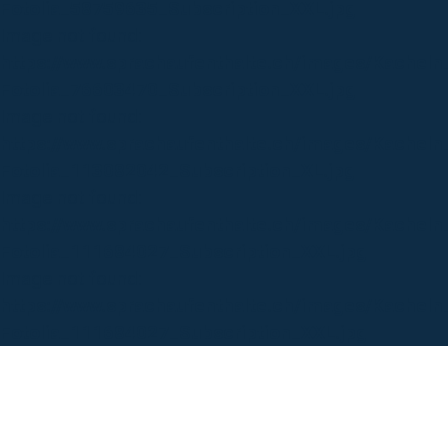
Fotolia_58759635_Subscription_XXL.jpg
Image not found:
https://www.sprachaufenthalte.ch/images/Kachel
Fotolia_76603470_Subscription_XXL.jpg
Image not found:
https://www.sprachaufenthalte.ch/images/Kacheln
Fotolia_113082042_Subscription_XL.jpg
Image not found:
https://www.sprachaufenthalte.ch/images/Kachel
Fotolia_111684027_Subscription_XXL.jpg
Image not found:
https://www.sprachaufenthalte.ch/images/Kachel
Fotolia_111684027_Subscription_XXL.jpg