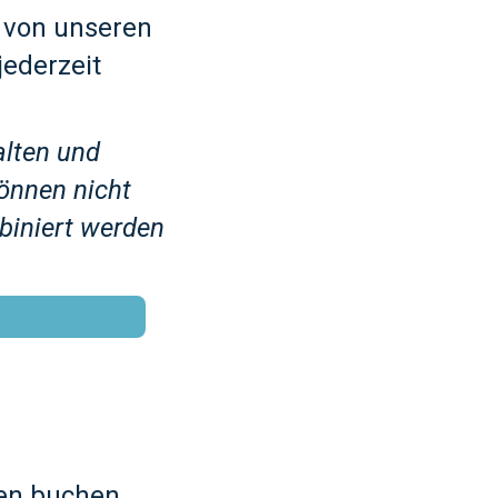
e von unseren
ederzeit
alten und
können nicht
biniert werden
en buchen,