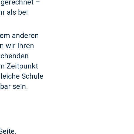
gerechnet –
r als bei
inem anderen
n wir Ihren
rechenden
m Zeitpunkt
gleiche Schule
bar sein.
eite.