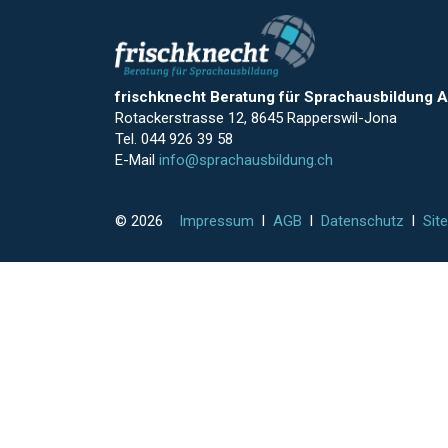
frischknecht Beratung für Sprachausbildung 
Rotackerstrasse 12, 8645 Rapperswil-Jona
Tel. 044 926 39 58
E-Mail
info@sprachausbildung.ch
© 2026
Impressum
l
AGB
l
Datenschutz
l
Sit