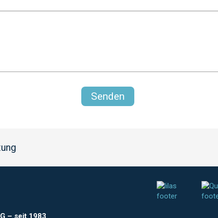
n
tung
AG
–
seit 1983