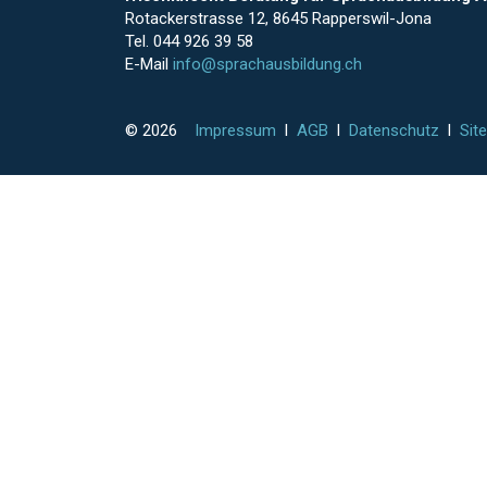
Rotackerstrasse 12, 8645 Rapperswil-Jona
Tel. 044 926 39 58
E-Mail
info@sprachausbildung.ch
© 2026
Impressum
l
AGB
l
Datenschutz
l
Sit