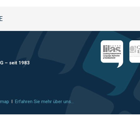
E
AG
–
seit 1983
emap
l
Erfahren Sie mehr über uns...