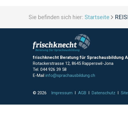
Sie befinden sich hier:
Startseite
REIS
frischknecht Beratung für Sprachausbildung 
Rotackerstrasse 12, 8645 Rapperswil-Jona
Tel. 044 926 39 58
E-Mail
info@sprachausbildung.ch
© 2026
Impressum
l
AGB
l
Datenschutz
l
Sit