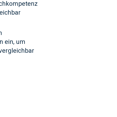
achkompetenz
leichbar
n
n ein, um
vergleichbar