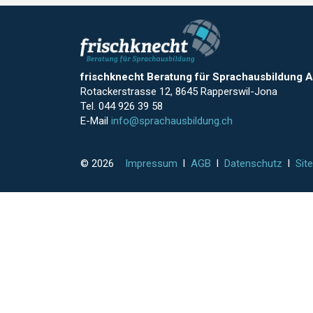
frischknecht Beratung für Sprachausbildung 
Rotackerstrasse 12, 8645 Rapperswil-Jona
Tel. 044 926 39 58
E-Mail
info@sprachausbildung.ch
© 2026
Impressum
l
AGB
l
Datenschutz
l
Sit