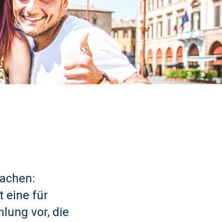
achen:
t eine für
ung vor, die